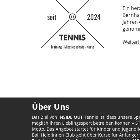
Ein her
Bernhar
Jahren 
genomm
Weiter
Über Uns
Das Ziel von
INSIDE OUT
Tennis ist, dass unsere Sp
möglich ihren Lieblingssport betreiben können –
S
Motto. Das Angebot startet für Kinder und Jugendl
Ball Held:innen Club geht über Kurse für Anfänger