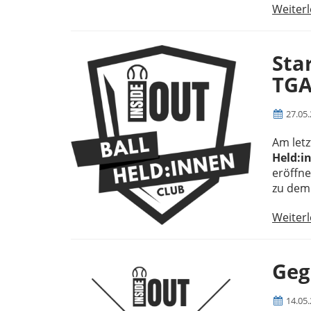
Weiter
Sta
TGA
27.05
Am letz
Held:i
eröffne
zu de
Weiter
Geg
14.05