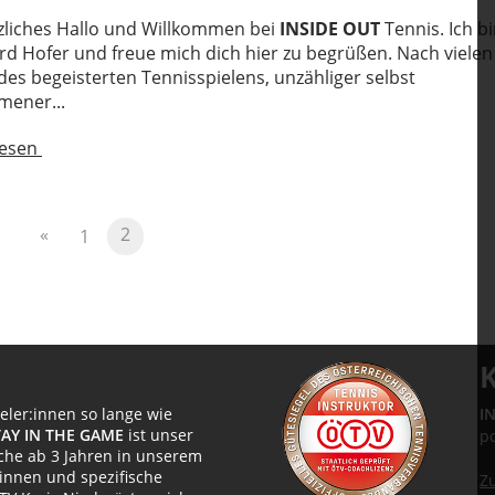
zliches Hallo und Willkommen bei
INSIDE OUT
Tennis. Ich b
d Hofer und freue mich dich hier zu begrüßen. Nach vielen
des begeisterten Tennisspielens, unzähliger selbst
ener...
lesen
«
2
1
ieler:innen so lange wie
I
TAY IN THE GAME
ist unser
p
iche ab 3 Jahren in unserem
:innen und spezifische
Z