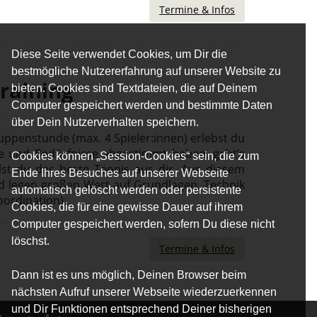
Termine & Infos
Diese Seite verwendet Cookies, um Dir die
bestmögliche Nutzererfahrung auf unserer Website zu
raining
bieten. Cookies sind Textdateien, die auf Deinem
Computer gespeichert werden und bestimmte Daten
über Dein Nutzerverhalten speichern.
Gruppenstunde (max. 4 Spieler:innen) erlebst du
 und Bedürfnisse abgestimmt haben, geht’s
Cookies können „Session-Cookies“ sein, die zum
lst du das beste Tennis aus dir. Aus diesem
Ende Ihres Besuches auf unserer Webseite
d legen großen Wert auf Grundlagen, Technik
automatisch gelöscht werden oder persistente
oordination).
Cookies, die für eine gewisse Dauer auf ihrem
Computer gespeichert werden, sofern Du diese nicht
löschst.
Termine & Infos
Dann ist es uns möglich, Deinen Browser beim
nächsten Aufruf unserer Webseite wiederzuerkennen
und Dir Funktionen entsprechend Deiner bisherigen